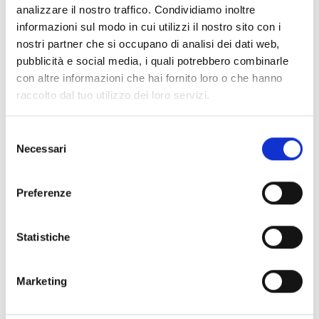
analizzare il nostro traffico. Condividiamo inoltre
informazioni sul modo in cui utilizzi il nostro sito con i
nostri partner che si occupano di analisi dei dati web,
pubblicità e social media, i quali potrebbero combinarle
con altre informazioni che hai fornito loro o che hanno
raccolto dal tuo utilizzo dei loro servizi.
Selezione
Necessari
del
Pareti divisorie
consenso
Le pareti divisorie rappresentano una soluzione
Preferenze
funzionale ed elegante per riorganizzare e ottimizzare gli
spazi interni, sia in contesti residenziali che lavorativi.
Statistiche
Realizzate con materiali come alluminio e vetro,
permettono di creare ambienti separati senza sacrificare
la luminosità, combinando design moderno e flessibilità.
Marketing