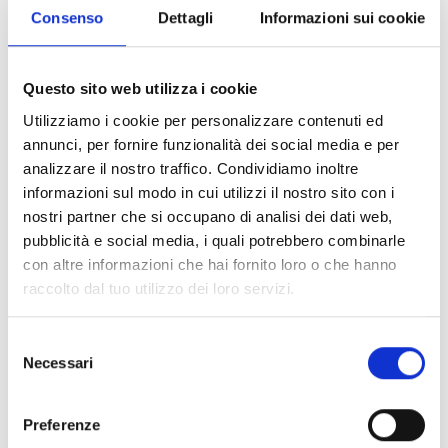
È senza dubbio uno dei prodotti di maggior successo di
Consenso
Dettagli
Informazioni sui cookie
Naco s.r.l.
Come è fatto
: È costituito da una coppia di
montanti (destro e sinistro) con porta-lamelle
Questo sito web utilizza i cookie
metallici e tiranteria di movimentazione.
Utilizziamo i cookie per personalizzare contenuti ed
Le lamelle:
Alloggia lamelle di vetro da 152 mm di
annunci, per fornire funzionalità dei social media e per
altezza e 5 o 6 mm di spessore. La vera forza? Può
analizzare il nostro traffico. Condividiamo inoltre
ospitare anche lamelle in policarbonato, alluminio o
informazioni sul modo in cui utilizzi il nostro sito con i
altri materiali.
nostri partner che si occupano di analisi dei dati web,
Movimentazione:
Estremamente versatile. Si può
pubblicità e social media, i quali potrebbero combinarle
orientare manualmente (con maniglia standard),
con altre informazioni che hai fornito loro o che hanno
con asta di rinvio (maniglia H13 con occhiello)
raccolto dal tuo utilizzo dei loro servizi.
oppure può essere totalmente motorizzato.
Finiture:
Disponibile in acciaio zincato e
Selezione
preverniciato Silver, oppure in alluminio (Grezzo,
Necessari
del
Anodizzato o verniciato in qualsiasi colore RAL).
consenso
Preferenze
Il Meccanismo Tipo 10: Il Profilo Sottile